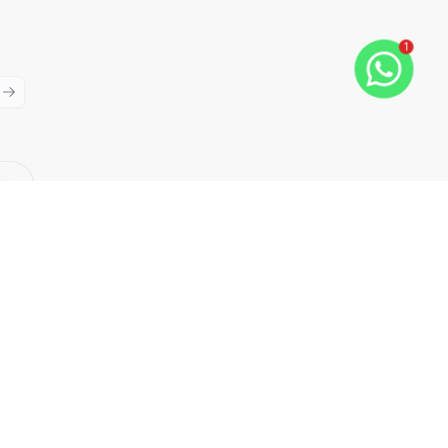
1
ious slide
Next slide
Cód:
9975
Comparar