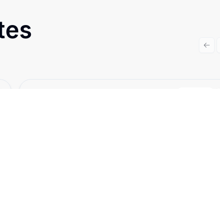
tes
Prev
Cód:
9974
Comparar