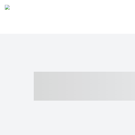
----- ----- -- -
- ------