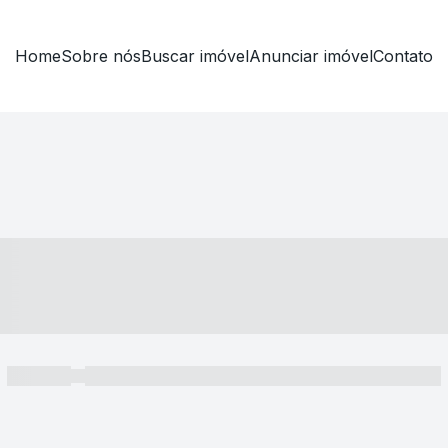
Home
Sobre nós
Buscar imóvel
Anunciar imóvel
Contato
----- ---- ---- -- ----
----- -----
----- ----- -- ------ ---- ---- -- ----- ----- ----- --- ------