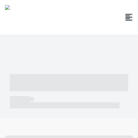
----- ----- -- ------ ---- ---- -- ----- -----
----- --- ------
----- -----
----- ----- -- ------ ---- ---- -- ----- ----- ----- --- ------