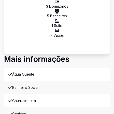
3
Dormitório
s
5
Banheiro
s
1
Suíte
7
Vaga
s
Mais informações
Água Quente
Banheiro Social
Churrasqueira
Cozinha