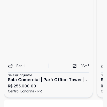
Ban
1
38
m²
Salas/Conjuntos
Sal
Sala Comercial | Pará Office Tower |
Sal
R$ 255.000,00
R$
Centro
Lo
Centro, Londrina - PR
Cen