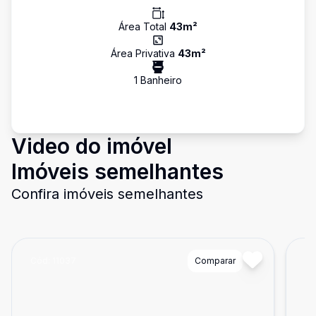
Área Total
43
m²
Área Privativa
43
m²
1
Banheiro
Video do imóvel
Imóveis semelhantes
Confira imóveis semelhantes
Cód:
11037
Comparar
Có