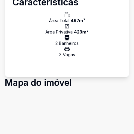
Características
Área Total
497
m²
Área Privativa
423
m²
2
Banheiro
s
3
Vaga
s
Mapa do imóvel