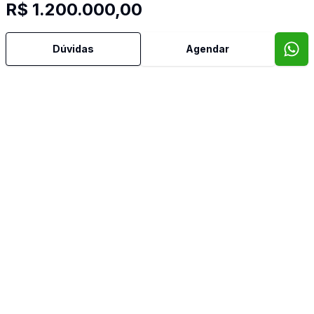
R$ 1.200.000,00
Dúvidas
Agendar
Video do imóvel
Corretor
Imob Conecta
Jaqueline Cristina Ronqui Alves
F29.859
(43) 99690-8714
(43) 98485-5989
jaqueline@imobconecta.com.br