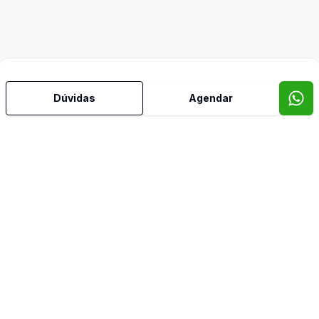
Dúvidas
Agendar
Video do imóvel
Imóveis semelhantes
Confira imóveis semelhantes
Cód:
8182
Comparar