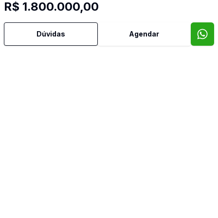
R$ 1.800.000,00
Churrasqueira
Dúvidas
Agendar
Cozinha
Quintal
Video do imóvel
Corretor
Imob Conecta
Dorival Tamião de Araujo
46794
(43) 99991-1591
dorival.araujo@imobconecta.com.br