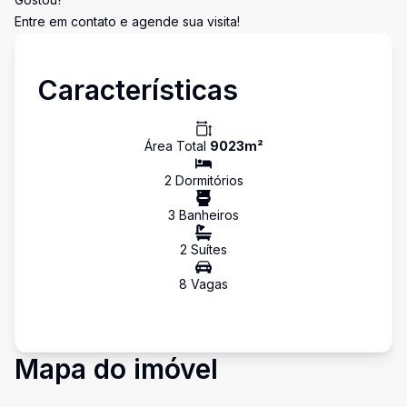
Entre em contato e agende sua visita!
Características
Área Total
9023
m²
2
Dormitório
s
3
Banheiro
s
2
Suíte
s
8
Vaga
s
Mapa do imóvel