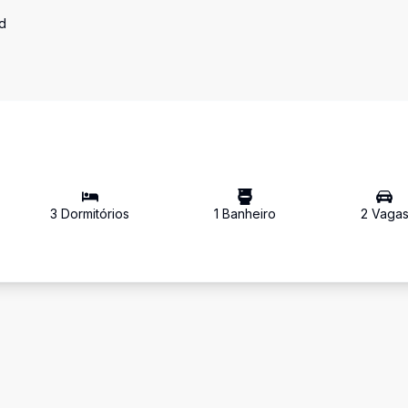
d
3
Dormitório
s
1
Banheiro
2
Vaga