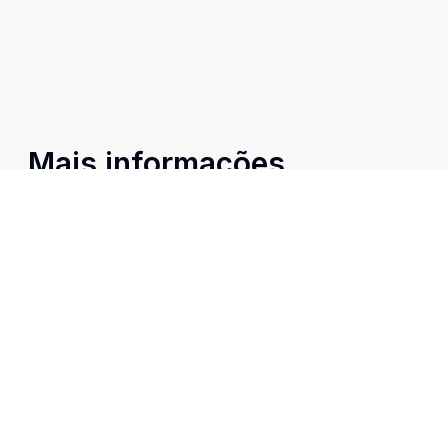
Mais informações
Água Quente
Banheiro Social
Copa Cozinha
Estar Íntimo
Sala de Jantar