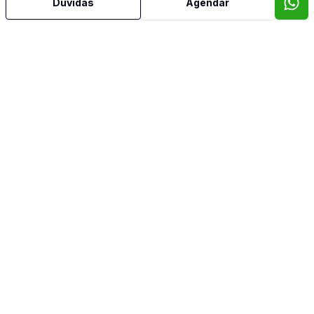
Sala de Jantar
Dúvidas
Agendar
Sala de TV
Suíte Master
Vista Panorâmica
Banheiro de Empregada
Video do imóvel
Imóveis semelhantes
Confira imóveis semelhantes
Cód:
7229
Comparar