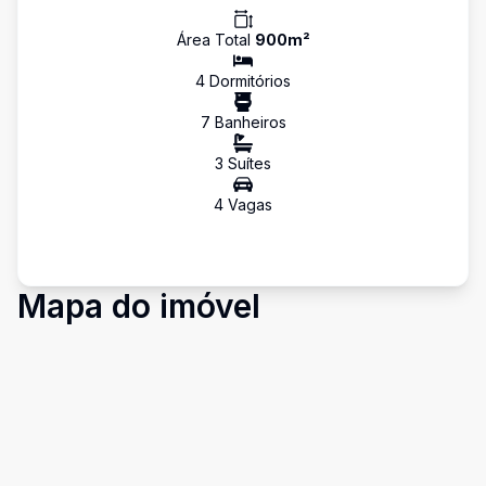
Área Total
900
m²
4
Dormitório
s
7
Banheiro
s
3
Suíte
s
4
Vaga
s
Mapa do imóvel