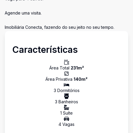
Agende uma visita.
Imobiliária Conecta, fazendo do seu jeito no seu tempo.
Características
Área Total
231
m²
Área Privativa
140
m²
3
Dormitório
s
3
Banheiro
s
1
Suíte
4
Vaga
s