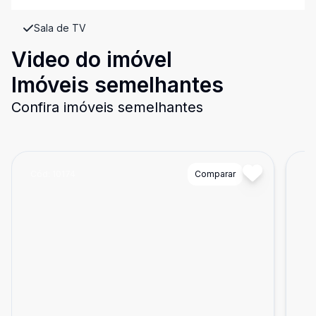
Sala de TV
Video do imóvel
Imóveis semelhantes
Confira imóveis semelhantes
Cód:
10174
Comparar
Có