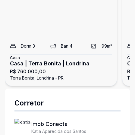
Dorm
3
Ban
4
99
m²
Casa
Cas
Casa | Terra Bonita | Londrina
Ca
R$ 760.000,00
R$
Terra Bonita, Londrina - PR
Ter
Corretor
Imob Conecta
Katia Aparecida dos Santos