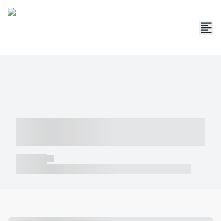
----- ----- -- ------ ---- ---- -- ----- -----
----- --- ------
----- -----
----- ----- -- ------ ---- ---- -- ----- ----- ----- --- ------