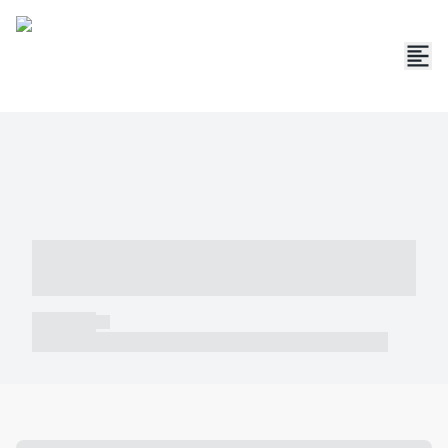
----- ----- -- ------ ---- ---- -- ----- -----
----- --- ------
----- -----
----- ----- -- ------ ---- ---- -- ----- ----- ----- --- ------