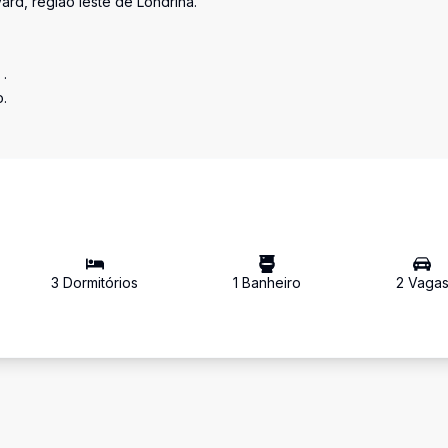
rd, região leste de Londrina.
 .
o.
3
Dormitório
s
1
Banheiro
2
Vaga