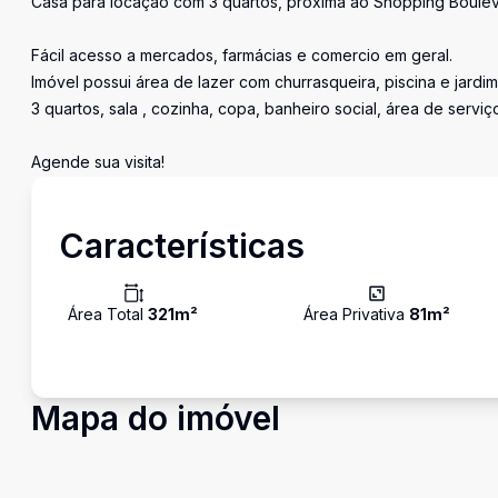
Casa para locação com 3 quartos, próxima ao Shopping Bouleva
Fácil acesso a mercados, farmácias e comercio em geral.
Imóvel possui área de lazer com churrasqueira, piscina e jardim
3 quartos, sala , cozinha, copa, banheiro social, área de serviç
Agende sua visita!
Características
Área Total
321
m²
Área Privativa
81
m²
Mapa do imóvel