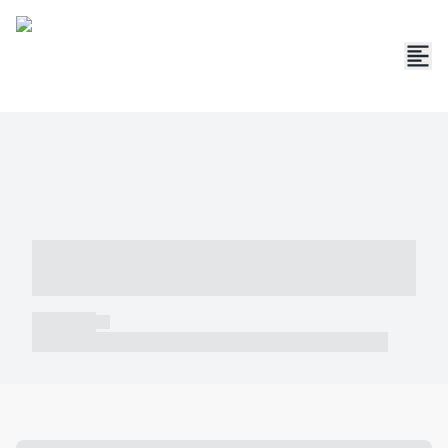
----- ----- -- ------ ---- ---- -- ----- -----
----- --- ------
----- -----
----- ----- -- ------ ---- ---- -- ----- ----- ----- --- ------