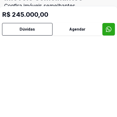
Confira imóveis semelhantes
R$ 245.000,00
Dúvidas
Agendar
Cód:
6904
Comparar