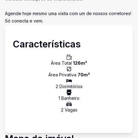
Agende hoje mesmo uma visita com um de nossos corretores!
Só conecta e vem.
Características
Área Total
126
m²
Área Privativa
70
m²
2
Dormitório
s
1
Banheiro
2
Vaga
s