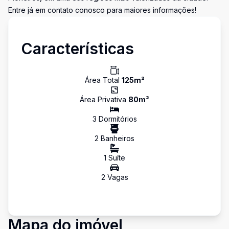
Entre já em contato conosco para maiores informações!
Características
Área Total
125
m²
Área Privativa
80
m²
3
Dormitório
s
2
Banheiro
s
1
Suíte
2
Vaga
s
Mapa do imóvel