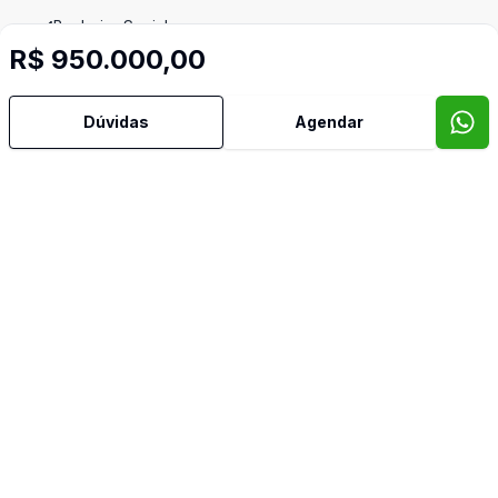
Banheiro Social
R$ 950.000,00
Churrasqueira
Dúvidas
Agendar
Cozinha
Cozinha Planejada
Edícula
Hidromassagem
Quintal
Sacada
Video do imóvel