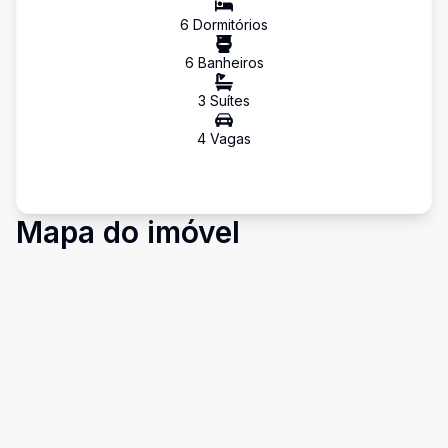
6
Dormitório
s
6
Banheiro
s
3
Suíte
s
4
Vaga
s
Mapa do imóvel