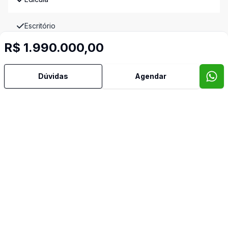
Escritório
R$ 1.990.000,00
Espera para Split
Dúvidas
Agendar
Estar Íntimo
Hidromassagem
Jardim de Inverno
Lavabo
Piscina
Piso Elevado