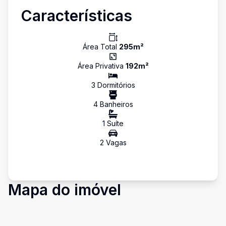
Características
Área Total
295
m²
Área Privativa
192
m²
3
Dormitório
s
4
Banheiro
s
1
Suíte
2
Vaga
s
Mapa do imóvel