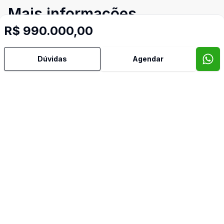
Mais informações
R$ 990.000,00
Armários Embutidos
Dúvidas
Agendar
Banheiro Social
Churrasqueira
Cozinha
Cozinha Planejada
Dormitório com Armários
Quintal
Video do imóvel