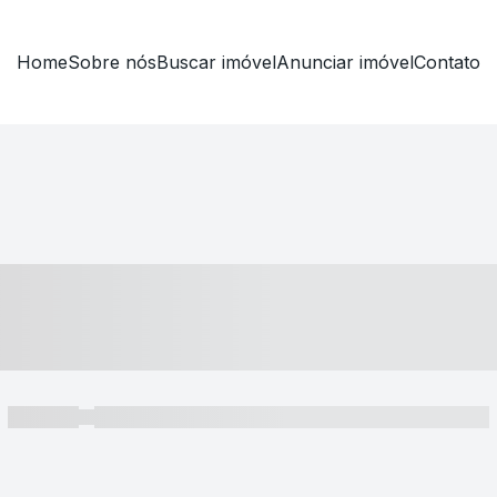
Home
Sobre nós
Buscar imóvel
Anunciar imóvel
Contato
----- ---- ---- -- ----
----- -----
----- ----- -- ------ ---- ---- -- ----- ----- ----- --- ------