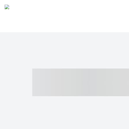
----- ----- -- -
- ------