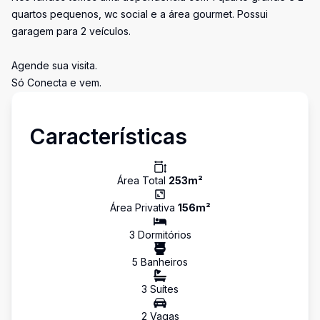
quartos pequenos, wc social e a área gourmet. Possui
garagem para 2 veículos.
Agende sua visita.
Só Conecta e vem.
Características
Área Total
253
m²
Área Privativa
156
m²
3
Dormitório
s
5
Banheiro
s
3
Suíte
s
2
Vaga
s