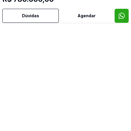
Dúvidas
Agendar
Dorm
3
Ban
3
196
m²
Casa
CASA | JARDIM TÓKIO | LONDRINA
R$ 645.000,00
Jardim Tókio, Londrina - PR
Corretor