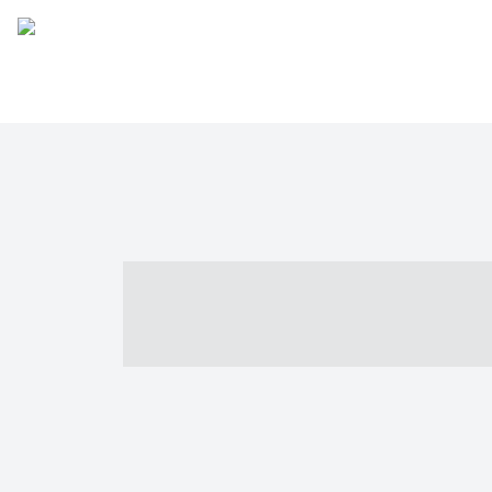
----- ----- -- -
- ------