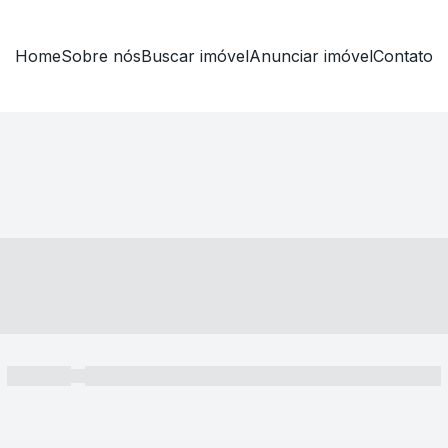
Home
Sobre nós
Buscar imóvel
Anunciar imóvel
Contato
----- ---- ---- -- ----
----- -----
----- ----- -- ------ ---- ---- -- ----- ----- ----- --- ------