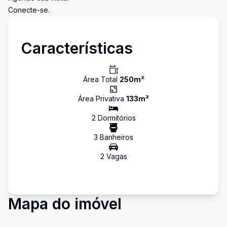
Conecte-se.
Características
Área Total
250
m²
Área Privativa
133
m²
2
Dormitório
s
3
Banheiro
s
2
Vaga
s
Mapa do imóvel