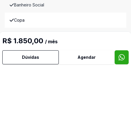
Banheiro Social
Copa
Cozinha
R$ 1.850,00
/ mês
Edícula
Dúvidas
Agendar
Quintal
Reformado
Sala de TV
Video do imóvel
Corretor