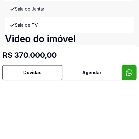
Sala de Jantar
Sala de TV
Video do imóvel
Imóveis semelhantes
R$ 370.000,00
Confira imóveis semelhantes
Dúvidas
Agendar
Cód:
3337
Comparar
Có