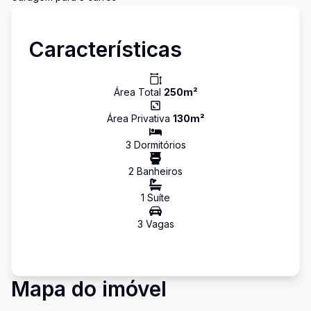
Características
Área Total
250
m²
Área Privativa
130
m²
3
Dormitório
s
2
Banheiro
s
1
Suíte
3
Vaga
s
Mapa do imóvel