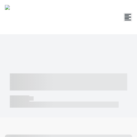
----- ----- -- ------ ---- ---- -- ----- -----
----- --- ------
----- -----
----- ----- -- ------ ---- ---- -- ----- ----- ----- --- ------