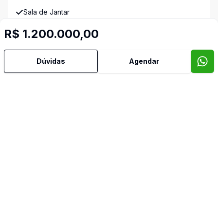
Sala de Jantar
R$ 1.200.000,00
Suíte Master
Dúvidas
Agendar
Vista Panorâmica
Video do imóvel
Imóveis semelhantes
Confira imóveis semelhantes
Cód:
10668
Comparar
Có