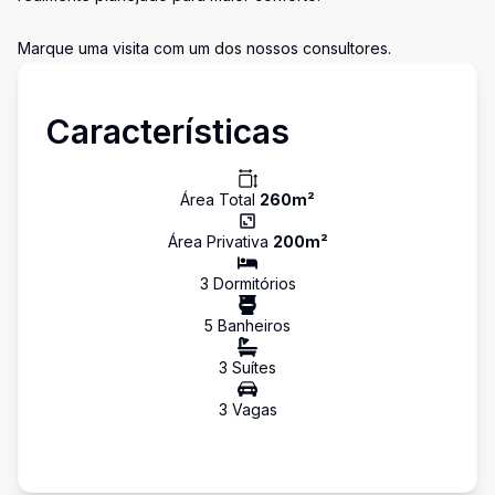
Marque uma visita com um dos nossos consultores.
Características
Área Total
260
m²
Área Privativa
200
m²
3
Dormitório
s
5
Banheiro
s
3
Suíte
s
3
Vaga
s