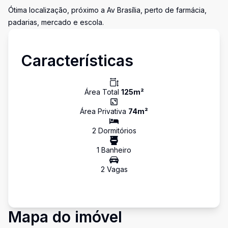
Ótima localização, próximo a Av Brasília, perto de farmácia,
padarias, mercado e escola.
Características
Área Total
125
m²
Área Privativa
74
m²
2
Dormitório
s
1
Banheiro
2
Vaga
s
Mapa do imóvel