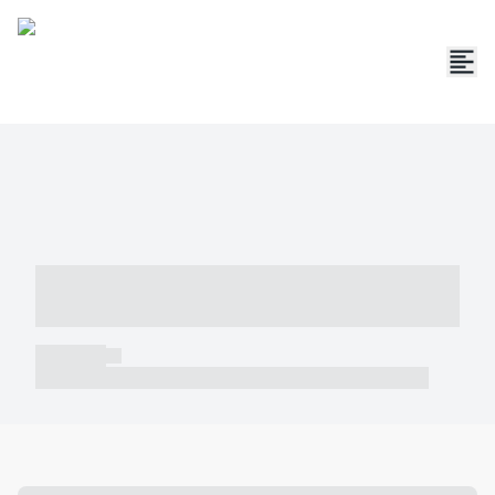
----- ----- -- ------ ---- ---- -- ----- -----
----- --- ------
----- -----
----- ----- -- ------ ---- ---- -- ----- ----- ----- --- ------