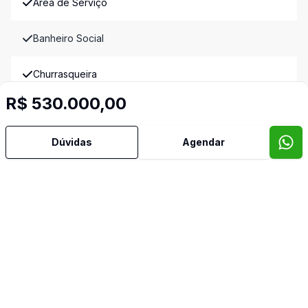
Área de Serviço
Banheiro Social
Churrasqueira
R$ 530.000,00
Copa Cozinha
Dúvidas
Agendar
Cozinha Planejada
Despensa
Escritório
Hidromassagem
Quintal