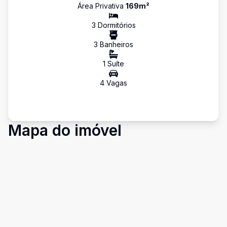
Área Privativa
169
m²
3
Dormitório
s
3
Banheiro
s
1
Suíte
4
Vaga
s
Mapa do imóvel