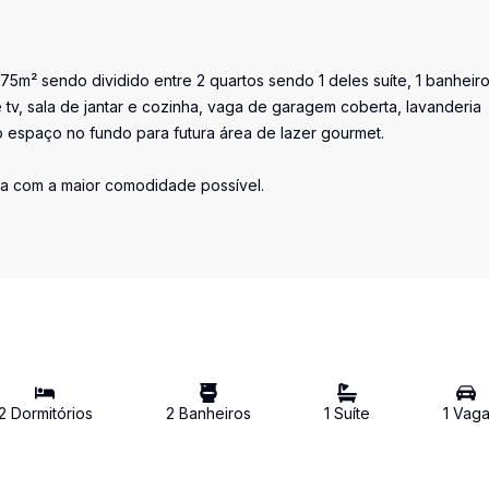
m² sendo dividido entre 2 quartos sendo 1 deles suíte, 1 banheir
de tv, sala de jantar e cozinha, vaga de garagem coberta, lavanderia
 espaço no fundo para futura área de lazer gourmet.
ia com a maior comodidade possível.
2
Dormitório
s
2
Banheiro
s
1
Suíte
1
Vag