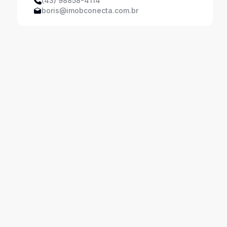
(43) 98858-4114
boris@imobconecta.com.br