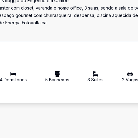
o Villaggio do Engenho em Cambé.
ster com closet, varanda e home office, 3 salas, sendo a sala de t
, espaço gourmet com churrasqueira, despensa, piscina aquecida de
e Energia Fotovoltaica.
4
Dormitório
s
5
Banheiro
s
3
Suíte
s
2
Vaga