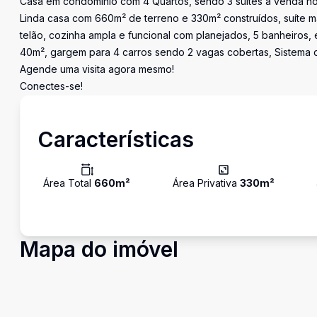
Casa em condomínio com 4 Quartos, sendo 3 suítes a venda n
Linda casa com 660m² de terreno e 330m² construídos, suíte ma
telão, cozinha ampla e funcional com planejados, 5 banheiros
40m², gargem para 4 carros sendo 2 vagas cobertas, Sistema d
Agende uma visita agora mesmo!
Conectes-se!
Características
Área Total
660
m²
Área Privativa
330
m²
Mapa do imóvel