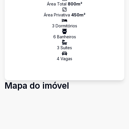
Área Total
800
m²
Área Privativa
450
m²
3
Dormitório
s
6
Banheiro
s
3
Suíte
s
4
Vaga
s
Mapa do imóvel