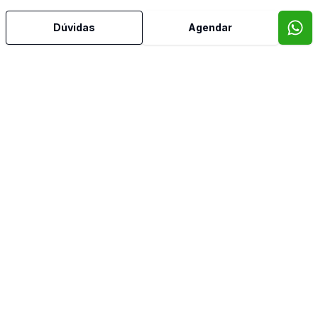
Dúvidas
Agendar
Despensa
Dormitório com Armários
Edícula
Escritório
Estar Íntimo
Hidromassagem
Home Theater
Jardim de Inverno