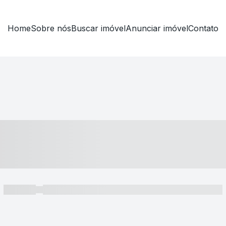
Home
Sobre nós
Buscar imóvel
Anunciar imóvel
Contato
----- ---- ---- -- ----
----- -----
----- ----- -- ------ ---- ---- -- ----- ----- ----- --- ------