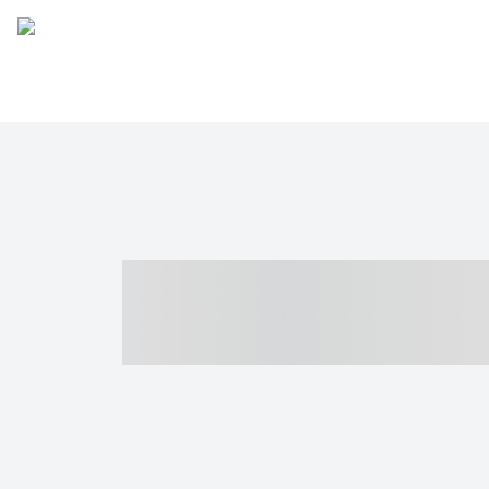
----- ----- -- -
- ------