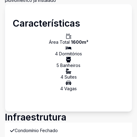
pluviométrico já instalado
Características
Área Total
1600
m²
4
Dormitório
s
5
Banheiro
s
4
Suíte
s
4
Vaga
s
Infraestrutura
Condomínio Fechado