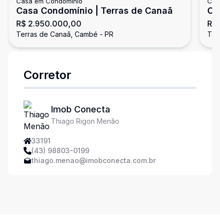
Casa em Condomínio
Cas
Casa Condomínio | Terras de Canaã
Ca
R$ 2.950.000,00
R$
Terras de Canaã, Cambé - PR
Ter
Corretor
Imob Conecta
Thiago Rigon Menão
33191
(43) 98803-0199
thiago.menao@imobconecta.com.br