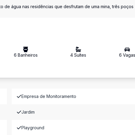
ento de água nas residências que desfrutam de uma mina, três poços
6
Banheiro
s
4
Suíte
s
6
Vaga
Empresa de Monitoramento
Jardim
Playground