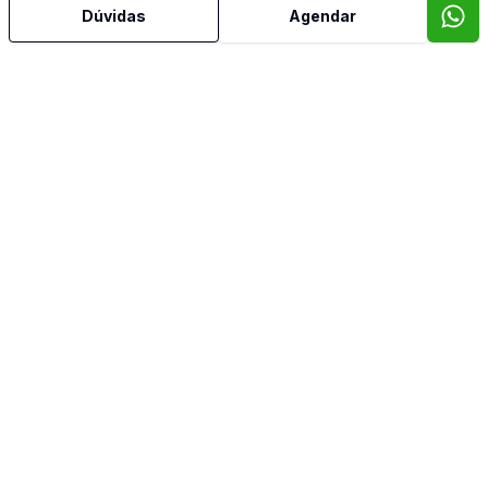
Dúvidas
Agendar
Armários Embutidos
Banheiro Social
Churrasqueira
Cozinha Planejada
Dormitório com Armários
Piscina
Quintal
Sala de Jantar