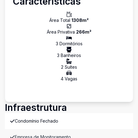
Características
Área Total
1308
m²
Área Privativa
266
m²
3
Dormitório
s
3
Banheiro
s
2
Suíte
s
4
Vaga
s
Infraestrutura
Condomínio Fechado
Empresa de Monitoramento