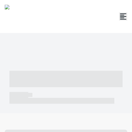
----- ----- -- ------ ---- ---- -- ----- -----
----- --- ------
----- -----
----- ----- -- ------ ---- ---- -- ----- ----- ----- --- ------