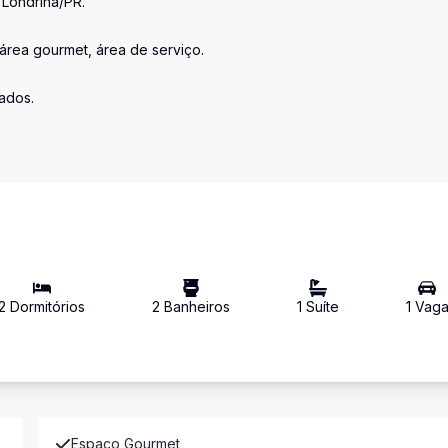
Londrina/PR.
área gourmet, área de serviço.
ados.
2
Dormitório
s
2
Banheiro
s
1
Suíte
1
Vag
Espaco Gourmet