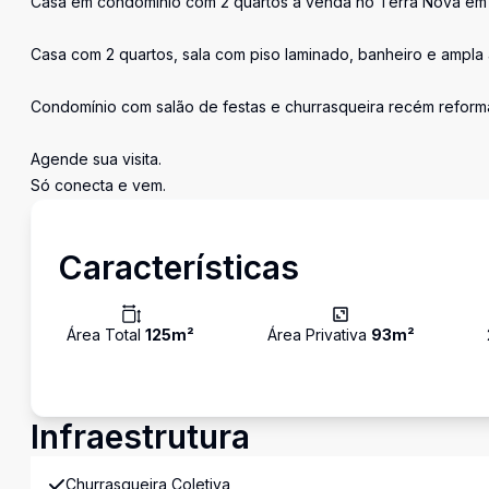
Casa em condomínio com 2 quartos a venda no Terra Nova em 
Casa com 2 quartos, sala com piso laminado, banheiro e ampla 
Condomínio com salão de festas e churrasqueira recém reform
Agende sua visita.
Só conecta e vem.
Características
Área Total
125
m²
Área Privativa
93
m²
Infraestrutura
Churrasqueira Coletiva