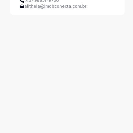
(43) 98851-9756
alitheia@imobconecta.com.br