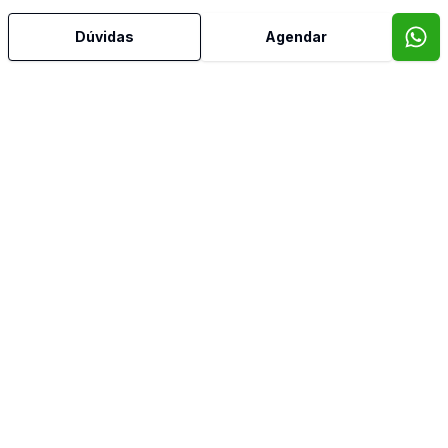
Armários Embutidos
Dúvidas
Agendar
Banheiro Social
Cozinha Planejada
Despensa
Dormitório com Armários
Estar Íntimo
Hidromassagem
Lavabo
Sala com Armários