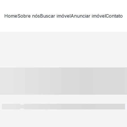
Home
Sobre nós
Buscar imóvel
Anunciar imóvel
Contato
----- ---- ---- -- ----
----- -----
----- ----- -- ------ ---- ---- -- ----- ----- ----- --- ------