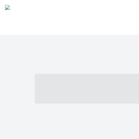
----- ----- -- -
- ------