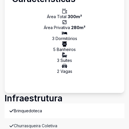
Área Total
300
m²
Área Privativa
280
m²
3
Dormitório
s
5
Banheiro
s
3
Suíte
s
2
Vaga
s
Infraestrutura
Brinquedoteca
Churrasqueira Coletiva