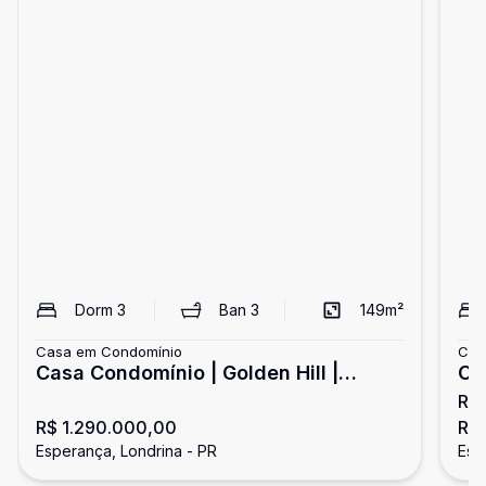
Dorm
3
Ban
3
149
m²
Casa em Condomínio
Cas
Casa Condomínio | Golden Hill |
Ca
R$ 
Esperanca
R$ 1.290.000,00
R$
Esperança, Londrina - PR
Esp