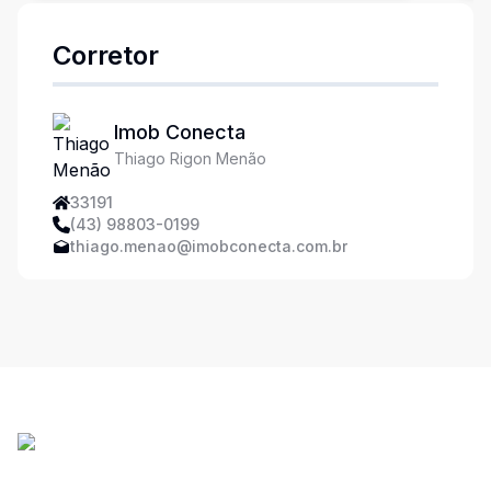
Corretor
Imob Conecta
Thiago Rigon Menão
33191
(43) 98803-0199
thiago.menao@imobconecta.com.br