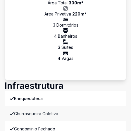
Área Total
300
m²
Área Privativa
220
m²
3
Dormitório
s
4
Banheiro
s
3
Suíte
s
4
Vaga
s
Infraestrutura
Brinquedoteca
Churrasqueira Coletiva
Condomínio Fechado