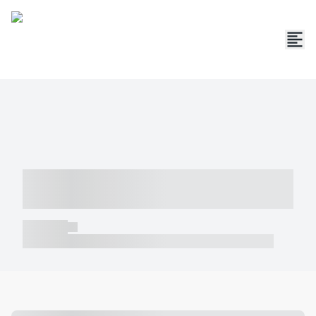
----- ----- -- ------ ---- ---- -- ----- -----
----- --- ------
----- -----
----- ----- -- ------ ---- ---- -- ----- ----- ----- --- ------