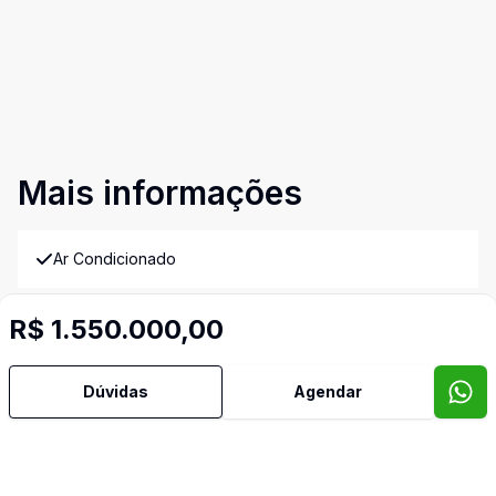
Mais informações
Ar Condicionado
Armários Embutidos
R$ 1.550.000,00
Churrasqueira
Dúvidas
Agendar
Cozinha Americana
Cozinha Planejada