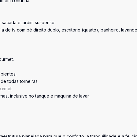
i em Londrina.
om sacada e jardim suspenso.
a de tv com pé direito duplo, escritorio (quarto), banheiro, lavande
ourmet.
bientes.
nde todas torneiras
urmet.
nas, inclusive no tanque e maquina de lavar.
estrutura planejada para que o conforto, a tranquilidade e a felic