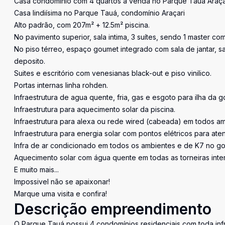
Casa condomínio com 4 quartos a venda no Parque Tauá Araçar
Casa lindiísima no Parque Tauá, condomínio Araçari
Alto padrão, com 207m² + 12.5m² piscina.
No pavimento superior, sala intima, 3 suítes, sendo 1 master c
No piso térreo, espaço goumet integrado com sala de jantar, sal
deposito.
Suites e escritório com venesianas black-out e piso vinilico.
Portas internas linha rohden.
Infraestrutura de agua quente, fria, gas e esgoto para ilha da g
Infraestrutura para aquecimento solar da piscina.
Infraestrutura para alexa ou rede wired (cabeada) em todos am
Infraestrutura para energia solar com pontos elétricos para ate
Infra de ar condicionado em todos os ambientes e de K7 no go
Aquecimento solar com água quente em todas as torneiras inter
E muito mais...
Impossivel não se apaixonar!
Marque uma visita e confira!
Descrição empreendimento
O Parque Tauá possui 4 condomínios residenciais com toda infra