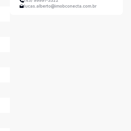
(43) 99991-3322
lucas.alberto@imobconecta.com.br