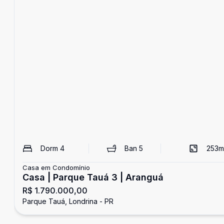
Dorm
4
Ban
5
253
m
Casa em Condomínio
Casa | Parque Tauá 3 | Aranguá
R$ 1.790.000,00
Parque Tauá, Londrina - PR