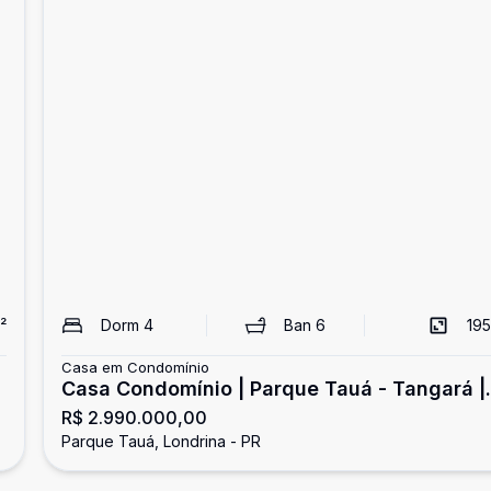
²
Dorm
4
Ban
6
195
Casa em Condomínio
Casa Condomínio | Parque Tauá - Tangará |
R$ 2.990.000,00
Londrina
Parque Tauá, Londrina - PR