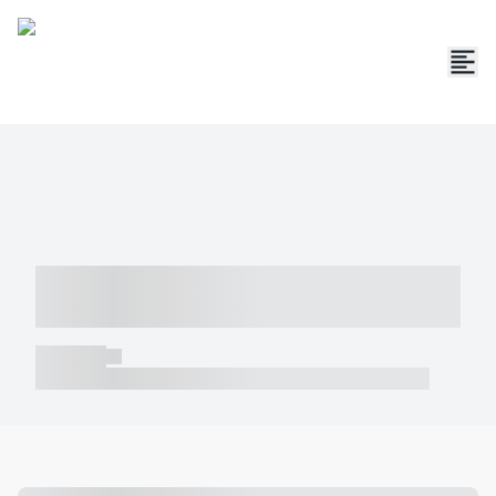
----- ----- -- ------ ---- ---- -- ----- -----
----- --- ------
----- -----
----- ----- -- ------ ---- ---- -- ----- ----- ----- --- ------