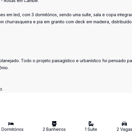
s - Rosas em Cambé.
 em led, com 3 dormitórios, sendo uma suíte, sala e copa integra
com churrasqueira e pia em granito com deck em madeira, distribuíd
lanejado. Todo o projeto paisagístico e urbanístico foi pensado pa
ônio.
o.
3
Dormitório
s
2
Banheiro
s
1
Suíte
2
Vaga