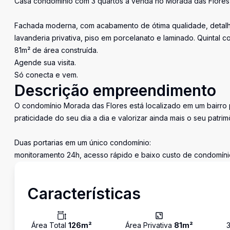
Casa condomínio com 3 quartos a venda no Morada das Flore
Fachada moderna, com acabamento de ótima qualidade, detalhes
lavanderia privativa, piso em porcelanato e laminado. Quintal 
81m² de área construída.
Agende sua visita.
Só conecta e vem.
Descrição empreendimento
O condomínio Morada das Flores está localizado em um bairro p
praticidade do seu dia a dia e valorizar ainda mais o seu patrim
Duas portarias em um único condomínio:
monitoramento 24h, acesso rápido e baixo custo de condomíni
Características
Área Total
126
m²
Área Privativa
81
m²