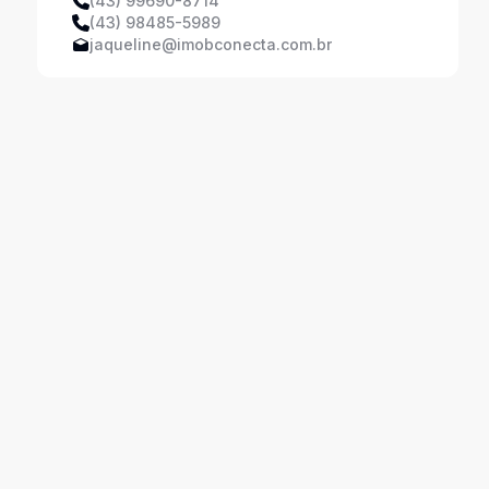
(43) 99690-8714
(43) 98485-5989
jaqueline@imobconecta.com.br