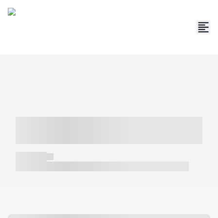
----- ----- -- ------ ---- ---- -- ----- -----
----- --- ------
----- -----
----- ----- -- ------ ---- ---- -- ----- ----- ----- --- ------